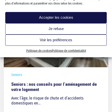
plus d’informations et paramétrer vos choix selon les cookies.
Chambre
Sécurisation des escaliers
Bureau
Protection des murs
Accepter les cookies
Cave/cellier/établi
Je refuse
Garage stationnement
Extérieur
Voir les préférences
Extension
Politique de cookies
Politique de confidentialité
Électricité et Domotique
Revêtements de sols
Votre projet clef en main
Seniors
Les 5 étapes de votre proj
Qui sommes nous
Seniors : nos conseils pour l’aménagement de
Les dirigeants fondateurs
Notre expertise pour les ER
Nos solutions sur-mesure
votre logement
Le concept
Les conseils de l’ergothér
Avec l’âge, le risque de chute et d’accidents
Bailleurs sociaux
Blog
Les engagements Mobilau
Fonctionnalité et esthétis
domestiques en…
Bailleurs privés
Devenir franchisé
Votre interlocuteur unique