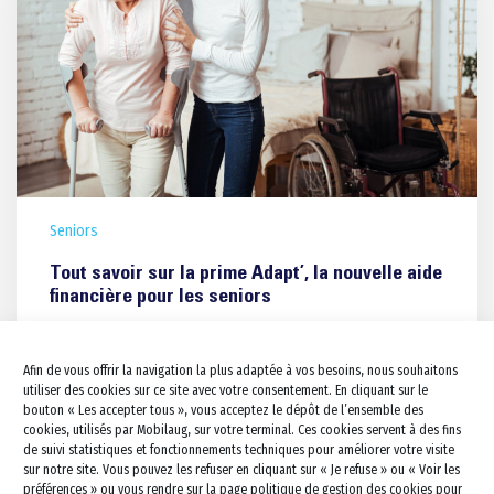
Pour les séniors
Travaux pour Tous
Salle de bains PMR
Seniors
Douche PMR
Salle de bains Sénior
Douche Sénior
Barres d’appui
Douche à l’italienne PMR
Tout savoir sur la prime Adapt’, la nouvelle aide
financière pour les seniors
Aménagement de tout le domic
Douche à l’italienne sénior
Douche Siège PMR
Annoncée par Emmanuel Macron en 2022, Ma Prime
Cuisine
Douche Siège Sénior
Lavabo et vasque PMR
Adapt’ est…
Afin de vous offrir la navigation la plus adaptée à vos besoins, nous souhaitons
Cuisine PMR
Escalier Déplacement
Lavabo et vasque Sénior
Baignoire combinée PMR
utiliser des cookies sur ce site avec votre consentement. En cliquant sur le
Monte escalier
bouton « Les accepter tous », vous acceptez le dépôt de l’ensemble des
7 mars 2024
Portes et fenêtres
kitchenette PMR
Baignoire combinée sénior
WC PMR
cookies, utilisés par Mobilaug, sur votre terminal. Ces cookies servent à des fins
Dressing & Rangements
Lève personne
Électroménager et accesso
de suivi statistiques et fonctionnements techniques pour améliorer votre visite
WC Rehaussé
sur notre site. Vous pouvez les refuser en cliquant sur « Je refuse » ou « Voir les
Salon/séjour
Rampe d’accès
préférences » ou vous rendre sur la page politique de gestion des cookies pour