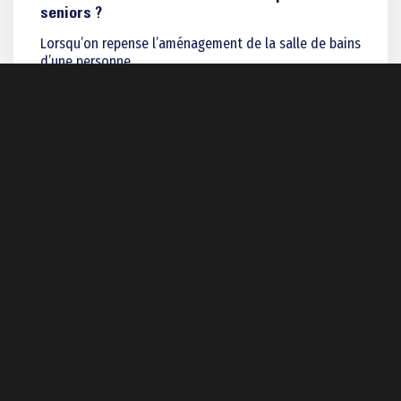
seniors ?
Lorsqu’on repense l’aménagement de la salle de bains
d’une personne…
19 septembre 2022