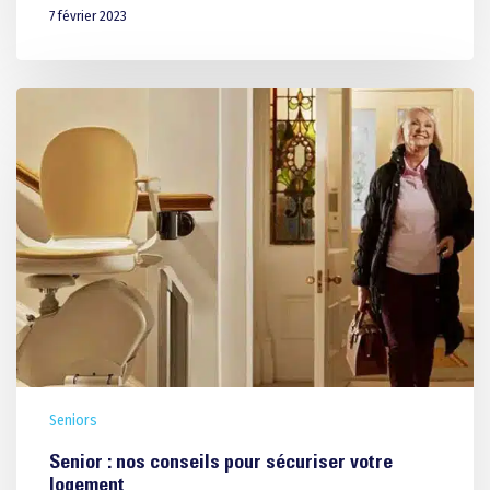
Syndicats de copropriété
7 février 2023
La performance des équip
Assureurs
La qualité de pose et d’inst
Associations
Les aides financières
Résidence séniors : EHPA
Cabinets médicaux et par
Établissements de santé
Pharmacies
Hôtellerie/ Restauration
Commerces
Bureaux
Campings/ tourisme
Seniors
Écoles/ Crèches
Architectes et prescripteu
Senior : nos conseils pour sécuriser votre
logement