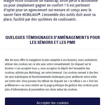
malgré votre situation de handicap, votre perte d’autonomie
ou pour simplement gagner en confort ? Il est pertinent
Pour les séniors
d’opter pour un agencement sur-mesure et conçu avec le
savoir-faire MOBILAUG®. L’ensemble des outils doit avoir sa
Travaux pour Tous
place, facilité par des systèmes de coulissants.
Salle de bains PMR
Douche PMR
Salle de bains Sénior
QUELQUES TÉMOIGNAGES D'AMÉNAGEMENTS POUR
Douche Sénior
Barres d’appui
Douche à l’italienne PMR
LES SÉNIORS ET LES PMR
Aménagement de tout le domic
Douche à l’italienne sénior
Douche Siège PMR
Cuisine
Douche Siège Sénior
Lavabo et vasque PMR
Afin de vous offrir la navigation la plus adaptée à vos besoins, nous souhaitons
Cuisine PMR
Escalier Déplacement
Lavabo et vasque Sénior
Baignoire combinée PMR
utiliser des cookies sur ce site avec votre consentement. En cliquant sur le
Monte escalier
bouton « Les accepter tous », vous acceptez le dépôt de l’ensemble des
Portes et fenêtres
kitchenette PMR
Baignoire combinée sénior
WC PMR
cookies, utilisés par Mobilaug, sur votre terminal. Ces cookies servent à des fins
Dressing & Rangements
Lève personne
Électroménager et accesso
de suivi statistiques et fonctionnements techniques pour améliorer votre visite
WC Rehaussé
sur notre site. Vous pouvez les refuser en cliquant sur « Je refuse » ou « Voir les
Salon/séjour
Rampe d’accès
préférences » ou vous rendre sur la page politique de gestion des cookies pour
plus d’informations et paramétrer vos choix selon les cookies.
Chambre
Sécurisation des escaliers
Bureau
Protection des murs
Accepter les cookies