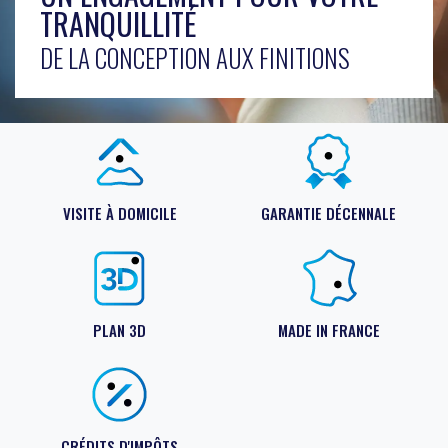
Associations
TRANQUILLITÉ
Les aides financières
Résidence séniors : EHPA
DE LA CONCEPTION AUX FINITIONS
Cabinets médicaux et par
Établissements de santé
Pharmacies
Hôtellerie/ Restauration
Commerces
VISITE À DOMICILE
GARANTIE DÉCENNALE
Bureaux
Campings/ tourisme
Écoles/ Crèches
PLAN 3D
MADE IN FRANCE
Architectes et prescripteu
CRÉDITS D'IMPÔTS