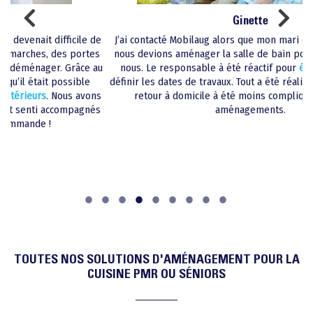
Ginette
le de
J’ai contacté Mobilaug alors que mon mari était hospitalisé et
ortes
nous devions aménager la salle de bain pour son retour chez
ce au
nous. Le responsable à été réactif pour
établir le devis,
et
ble
définir les dates de travaux. Tout a été réalisé rapidement et le
avons
retour à domicile à été moins compliqué grâce à ces
agnés
aménagements.
TOUTES NOS SOLUTIONS D'AMÉNAGEMENT POUR LA
CUISINE PMR OU SÉNIORS