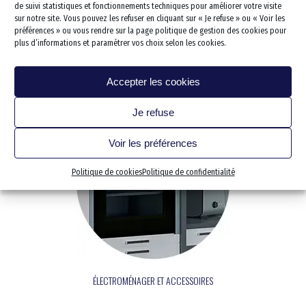
Dressing & Rangements
Lève personne
Électroménager et accesso
de suivi statistiques et fonctionnements techniques pour améliorer votre visite
WC Rehaussé
sur notre site. Vous pouvez les refuser en cliquant sur « Je refuse » ou « Voir les
Salon/séjour
Rampe d’accès
préférences » ou vous rendre sur la page politique de gestion des cookies pour
plus d’informations et paramétrer vos choix selon les cookies.
Chambre
Sécurisation des escaliers
Bureau
Protection des murs
KITCHENETTE PMR
Accepter les cookies
Cave/cellier/établi
Je refuse
Garage stationnement
Extérieur
Voir les préférences
Extension
Politique de cookies
Politique de confidentialité
Électricité et Domotique
Revêtements de sols
Votre projet clef en main
Les 5 étapes de votre proj
Qui sommes nous
Les dirigeants fondateurs
Notre expertise pour les ER
Nos solutions sur-mesure
ÉLECTROMÉNAGER ET ACCESSOIRES
Le concept
Les conseils de l’ergothér
Bailleurs sociaux
Blog