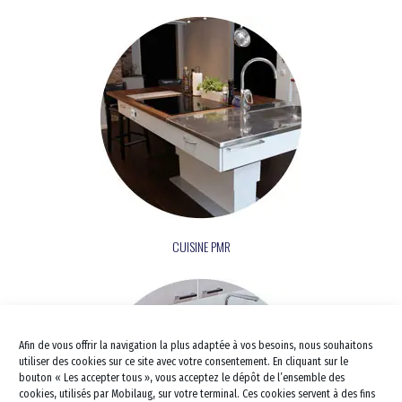
Pour les séniors
Travaux pour Tous
Salle de bains PMR
Douche PMR
Salle de bains Sénior
CUISINE PMR
Douche Sénior
Barres d’appui
Douche à l’italienne PMR
Aménagement de tout le domic
Douche à l’italienne sénior
Douche Siège PMR
Cuisine
Douche Siège Sénior
Lavabo et vasque PMR
Afin de vous offrir la navigation la plus adaptée à vos besoins, nous souhaitons
Cuisine PMR
Escalier Déplacement
Lavabo et vasque Sénior
Baignoire combinée PMR
utiliser des cookies sur ce site avec votre consentement. En cliquant sur le
Monte escalier
bouton « Les accepter tous », vous acceptez le dépôt de l’ensemble des
Portes et fenêtres
kitchenette PMR
Baignoire combinée sénior
WC PMR
cookies, utilisés par Mobilaug, sur votre terminal. Ces cookies servent à des fins