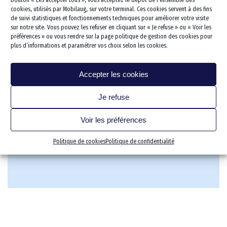
Monte escalier
bouton « Les accepter tous », vous acceptez le dépôt de l’ensemble des
Portes et fenêtres
kitchenette PMR
Baignoire combinée sénior
WC PMR
cookies, utilisés par Mobilaug, sur votre terminal. Ces cookies servent à des fins
Dressing & Rangements
Lève personne
Électroménager et accesso
de suivi statistiques et fonctionnements techniques pour améliorer votre visite
WC Rehaussé
sur notre site. Vous pouvez les refuser en cliquant sur « Je refuse » ou « Voir les
Salon/séjour
Rampe d’accès
préférences » ou vous rendre sur la page politique de gestion des cookies pour
plus d’informations et paramétrer vos choix selon les cookies.
Chambre
Sécurisation des escaliers
Bureau
Protection des murs
Accepter les cookies
Cave/cellier/établi
Je refuse
Garage stationnement
Extérieur
Voir les préférences
Extension
Politique de cookies
Politique de confidentialité
Électricité et Domotique
Revêtements de sols
Votre projet clef en main
Les 5 étapes de votre proj
Qui sommes nous
Les dirigeants fondateurs
Notre expertise pour les ER
Nos solutions sur-mesure