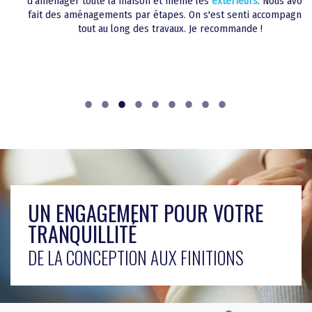
avons
retour à domicile à été moins compliqué grâce à ces
Écoles/ Crèches
agnés
aménagements.
Architectes et prescripteu
UN ENGAGEMENT POUR VOTRE
TRANQUILLITÉ
DE LA CONCEPTION AUX FINITIONS