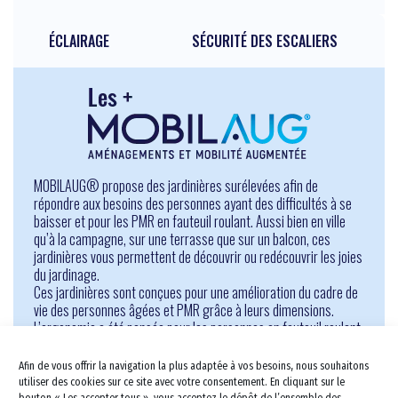
ÉCLAIRAGE
SÉCURITÉ DES ESCALIERS
Pour les séniors
MOBILAUG® propose des jardinières surélevées afin de
répondre aux besoins des personnes ayant des difficultés à se
Travaux pour Tous
baisser et pour les PMR en fauteuil roulant. Aussi bien en ville
Salle de bains PMR
qu’à la campagne, sur une terrasse que sur un balcon, ces
jardinières vous permettent de découvrir ou redécouvrir les joies
Douche PMR
Salle de bains Sénior
du jardinage.
Douche Sénior
Barres d’appui
Douche à l’italienne PMR
Ces jardinières sont conçues pour une amélioration du cadre de
vie des personnes âgées et PMR grâce à leurs dimensions.
Aménagement de tout le domic
Douche à l’italienne sénior
Douche Siège PMR
L’ergonomie a été pensée pour les personnes en fauteuil roulant,
notamment. Plusieurs dimensions sont possibles en fonction de
Cuisine
Douche Siège Sénior
Lavabo et vasque PMR
vos besoins et du profil des utilisateurs.
Afin de vous offrir la navigation la plus adaptée à vos besoins, nous souhaitons
Cuisine PMR
Escalier Déplacement
Lavabo et vasque Sénior
Baignoire combinée PMR
utiliser des cookies sur ce site avec votre consentement. En cliquant sur le