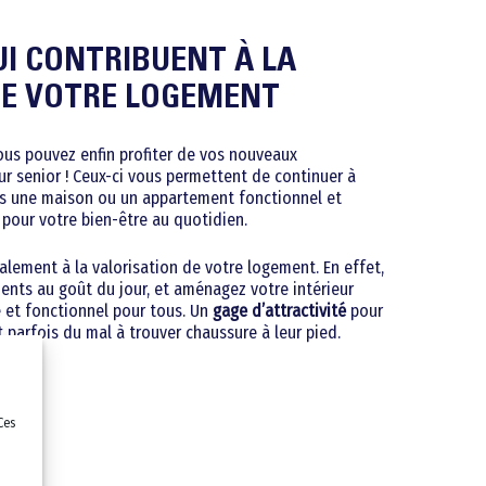
UI CONTRIBUENT À LA
Pour les séniors
DE VOTRE LOGEMENT
Travaux pour Tous
Salle de bains PMR
vous pouvez enfin profiter de vos nouveaux
Salle de bains Sénior
Douche PMR
senior ! Ceux-ci vous permettent de continuer à
ans une maison ou un appartement fonctionnel et
Barres d’appui
Douche Sénior
Douche à l’italienne PMR
pour votre bien-être au quotidien.
Aménagement de tout le domicile
Douche à l’italienne sénior
Douche Siège PMR
alement à la valorisation de votre logement. En effet,
Cuisine
Douche Siège Sénior
Lavabo et vasque PMR
nts au goût du jour, et aménagez votre intérieur
e et fonctionnel pour tous. Un
gage d’attractivité
pour
Escalier Déplacement
Cuisine PMR
Lavabo et vasque Sénior
Baignoire combinée PMR
parfois du mal à trouver chaussure à leur pied.
Portes et fenêtres
Monte escalier
kitchenette PMR
Baignoire combinée sénior
WC PMR
Dressing & Rangements
Lève personne
Électroménager et accessoires
WC Rehaussé
Salon/séjour
Rampe d’accès
Ces
Chambre
Sécurisation des escaliers