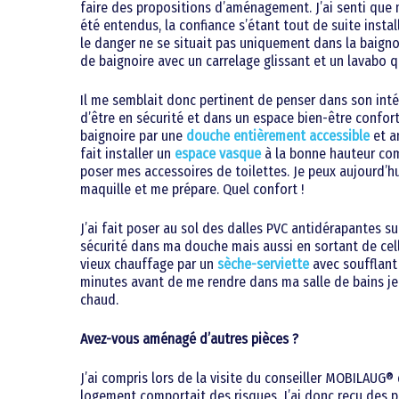
faire des propositions d’aménagement. J’ai senti que
été entendus, la confiance s’étant tout de suite instal
le danger ne se situait pas uniquement dans la baigno
de baignoire avec un carrelage glissant et un lavabo q
Il me semblait donc pertinent de penser dans son intégr
d’être en sécurité et dans un espace bien-être conforta
baignoire par une
douche entièrement accessible
et a
fait installer un
espace vasque
à la bonne hauteur com
poser mes accessoires de toilettes. Je peux aujourd’h
maquille et me prépare. Quel confort !
J’ai fait poser au sol des dalles PVC antidérapantes s
sécurité dans ma douche mais aussi en sortant de celle
vieux chauffage par un
sèche-serviette
avec soufflan
minutes avant de me rendre dans ma salle de bains je 
chaud.
Avez-vous aménagé d’autres pièces ?
J’ai compris lors de la visite du conseiller MOBILAUG
logement comportait des risques. J’ai donc reçu des