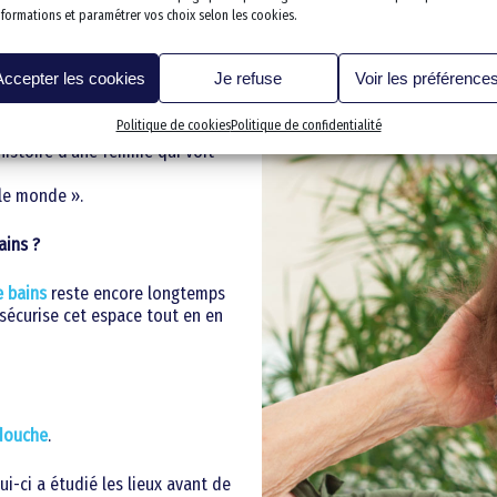
nformations et paramétrer vos choix selon les cookies.
Accepter les cookies
Je refuse
Voir les préférence
Politique de cookies
Politique de confidentialité
ra-pratique, cosy et rassurante.
 Histoire d’une femme qui voit
 le monde ».
ains ?
e bains
reste encore longtemps
je sécurise cet espace tout en en
 douche
.
i-ci a étudié les lieux avant de