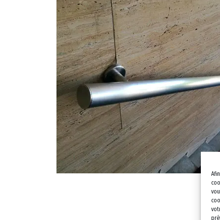
Afi
coo
vou
coo
vot
pré