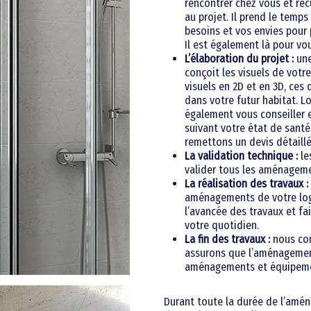
rencontrer chez vous et rec
au projet. Il prend le temp
besoins et vos envies pour
Il est également là pour vou
L’élaboration du projet :
une
conçoit les visuels de votre
visuels en 2D et en 3D, ces
dans votre futur habitat. L
également vous conseiller e
suivant votre état de santé
remettons un devis détaillé
La validation technique :
le
valider tous les aménageme
La réalisation des travaux :
aménagements de votre log
l’avancée des travaux et fa
votre quotidien.
La fin des travaux :
nous con
assurons que l’aménagement
aménagements et équipemen
Durant toute la durée de l’amén