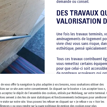
demande ou conseil.
DES TRAVAUX Q
VALORISATION 
Une fois les travaux terminés, 
aménagements de logement pour 
vivre chez vous sans risque, d
esthétique, pensé spécialement 
Tous ces travaux contribuent ég
vous remettez certains équipeme
pour que celui-ci soit accessibl
de nombreux acquéreurs qui ont 
n de vous offrir la navigation la plus adaptée à vos besoins, nous souhaitons utiliser des
kies sur ce site avec votre consentement. En cliquant sur le bouton « Les accepter tous »,
s acceptez le dépôt de l’ensemble des cookies, utilisés par Mobilaug, sur votre terminal. 
kies servent à des fins de suivi statistiques et fonctionnements techniques pour améliorer
re visite sur notre site. Vous pouvez les refuser en cliquant sur « Je refuse » ou « Voir les
férences » ou vous rendre sur la page politique de gestion des cookies pour plus