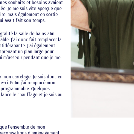
 mes souhaits et besoins avaient
lée. Je me suis vite aperçue que
ire, mais également en sortie
ui avait fait son temps.
alité la salle de bains afin
ble. J’ai donc fait remplacer la
ntidérapante. J’ai également
prenant un plan large pour
ui m’asseoir pendant que je me
ur mon carrelage. Je suis donc en
-ci. Enfin j’ai remplacé mon
t programmable. Quelques
lance le chauffage et je suis au
® que l’ensemble de mon
 préconisations d’aménagement