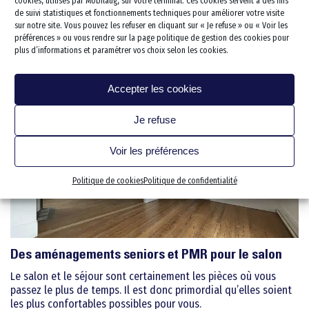
électroménagers et des accessoires adaptés.
cookies, utilisés par Mobilaug, sur votre terminal. Ces cookies servent à des fins
Dressing & Rangements
Lève personne
Électroménager et accesso
de suivi statistiques et fonctionnements techniques pour améliorer votre visite
WC Rehaussé
sur notre site. Vous pouvez les refuser en cliquant sur « Je refuse » ou « Voir les
Salon/séjour
Rampe d’accès
préférences » ou vous rendre sur la page politique de gestion des cookies pour
AMÉNAGEMENTS POUR CUISINE
plus d’informations et paramétrer vos choix selon les cookies.
Chambre
Sécurisation des escaliers
Bureau
Protection des murs
Accepter les cookies
Cave/cellier/établi
Je refuse
Garage stationnement
Extérieur
Voir les préférences
Extension
Politique de cookies
Politique de confidentialité
Électricité et Domotique
Revêtements de sols
Votre projet clef en main
Les 5 étapes de votre proj
Qui sommes nous
Des aménagements seniors et PMR pour le salon
Les dirigeants fondateurs
Le salon et le séjour sont certainement les pièces où vous
Notre expertise pour les ER
Nos solutions sur-mesure
passez le plus de temps. Il est donc primordial qu’elles soient
Le concept
Les conseils de l’ergothér
les plus confortables possibles pour vous.