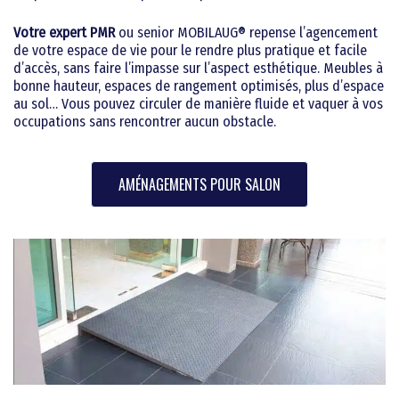
Bailleurs sociaux
Blog
Les engagements Mobilau
Fonctionnalité et esthétis
Votre expert PMR
ou senior MOBILAUG® repense l’agencement
Bailleurs privés
Devenir franchisé
Votre interlocuteur unique
de votre espace de vie pour le rendre plus pratique et facile
Syndicats de copropriété
d’accès, sans faire l’impasse sur l’aspect esthétique. Meubles à
La performance des équip
bonne hauteur, espaces de rangement optimisés, plus d’espace
Assureurs
au sol… Vous pouvez circuler de manière fluide et vaquer à vos
La qualité de pose et d’inst
occupations sans rencontrer aucun obstacle.
Associations
Les aides financières
Résidence séniors : EHPA
AMÉNAGEMENTS POUR SALON
Cabinets médicaux et par
Établissements de santé
Pharmacies
Hôtellerie/ Restauration
Commerces
Bureaux
Campings/ tourisme
Écoles/ Crèches