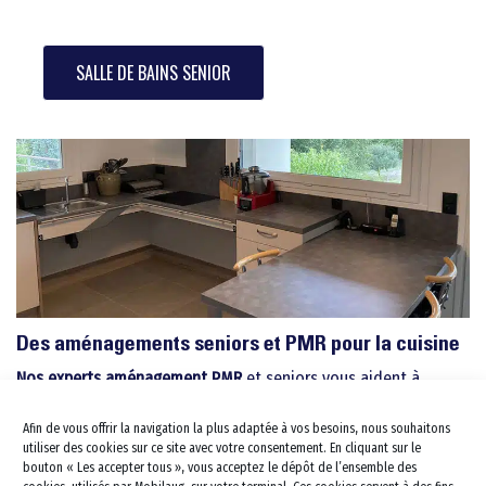
SALLE DE BAINS SENIOR
Pour les séniors
Travaux pour Tous
Salle de bains PMR
Douche PMR
Salle de bains Sénior
Douche Sénior
Barres d’appui
Douche à l’italienne PMR
Des aménagements seniors et PMR pour la cuisine
Aménagement de tout le domic
Douche à l’italienne sénior
Douche Siège PMR
Nos experts aménagement PMR
et seniors vous aident à
aménager votre cuisine pour que cuisiner ne soit plus une
Cuisine
Douche Siège Sénior
Lavabo et vasque PMR
contrainte et redevienne un plaisir. Ceux-ci peuvent installer
Afin de vous offrir la navigation la plus adaptée à vos besoins, nous souhaitons
Cuisine PMR
Escalier Déplacement
Lavabo et vasque Sénior
des plans de travail et une table à manger réglables en
Baignoire combinée PMR
utiliser des cookies sur ce site avec votre consentement. En cliquant sur le
hauteur, des rangements coulissants mais aussi des
Monte escalier
bouton « Les accepter tous », vous acceptez le dépôt de l’ensemble des
Portes et fenêtres
kitchenette PMR
Baignoire combinée sénior
WC PMR