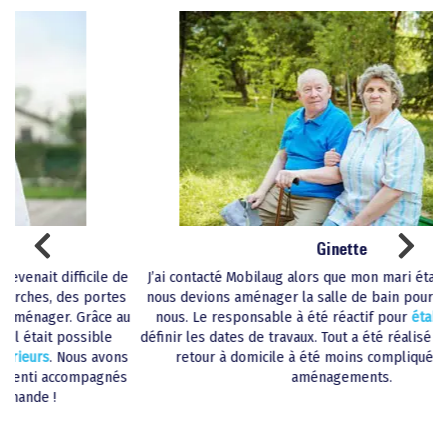
Ginette
le de
J’ai contacté Mobilaug alors que mon mari était hospitalisé et
ortes
nous devions aménager la salle de bain pour son retour chez
ce au
nous. Le responsable à été réactif pour
établir le devis,
et
ble
définir les dates de travaux. Tout a été réalisé rapidement et le
avons
retour à domicile à été moins compliqué grâce à ces
agnés
aménagements.