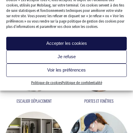
Monte escalier
Portes et fenêtres
kitchenette PMR
Baignoire combinée sénior
WC PMR
cookies, utilisés par Mobilaug, sur votre terminal. Ces cookies servent à des fins
Dressing & Rangements
Lève personne
Électroménager et accesso
de suivi statistiques et fonctionnements techniques pour améliorer votre visite
WC Rehaussé
CHAMBRE
SALON SÉJOUR
sur notre site. Vous pouvez les refuser en cliquant sur « Je refuse » ou « Voir les
Salon/séjour
Rampe d’accès
préférences » ou vous rendre sur la page politique de gestion des cookies pour
plus d’informations et paramétrer vos choix selon les cookies.
Chambre
Sécurisation des escaliers
Bureau
Protection des murs
Accepter les cookies
Cave/cellier/établi
Je refuse
Garage stationnement
Extérieur
Voir les préférences
Extension
Politique de cookies
Politique de confidentialité
Électricité et Domotique
Revêtements de sols
ESCALIER DÉPLACEMENT
PORTES ET FENÊTRES
Votre projet clef en main
Les 5 étapes de votre proj
Qui sommes nous
Les dirigeants fondateurs
Notre expertise pour les ER
Nos solutions sur-mesure