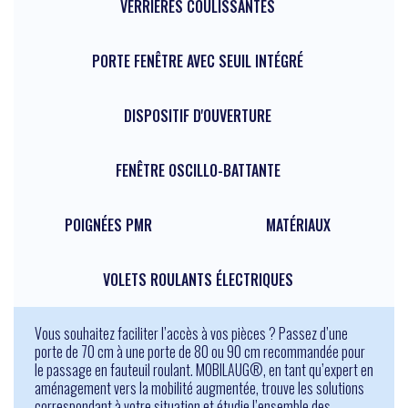
VERRIÈRES COULISSANTES
PORTE FENÊTRE AVEC SEUIL INTÉGRÉ
DISPOSITIF D'OUVERTURE
FENÊTRE OSCILLO-BATTANTE
POIGNÉES PMR
MATÉRIAUX
VOLETS ROULANTS ÉLECTRIQUES
Vous souhaitez faciliter l’accès à vos pièces ? Passez d’une
porte de 70 cm à une porte de 80 ou 90 cm recommandée pour
le passage en fauteuil roulant. MOBILAUG®, en tant qu’expert en
Pour les séniors
aménagement vers la mobilité augmentée, trouve les solutions
Travaux pour Tous
correspondant à votre situation et étudie l’ensemble des