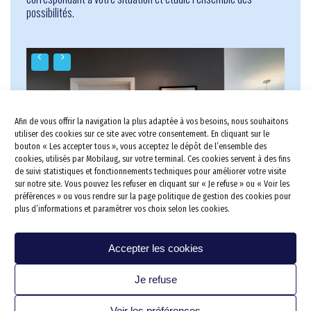
possibilités.
Salle de bains PMR
Douche PMR
Salle de bains Sénior
Douche Sénior
Barres d’appui
Douche à l’italienne PMR
Aménagement de tout le domic
Douche à l’italienne sénior
Douche Siège PMR
Cuisine
Douche Siège Sénior
Lavabo et vasque PMR
Afin de vous offrir la navigation la plus adaptée à vos besoins, nous souhaitons
Cuisine PMR
Escalier Déplacement
Lavabo et vasque Sénior
Baignoire combinée PMR
utiliser des cookies sur ce site avec votre consentement. En cliquant sur le
Monte escalier
bouton « Les accepter tous », vous acceptez le dépôt de l’ensemble des
Portes et fenêtres
kitchenette PMR
Baignoire combinée sénior
WC PMR
cookies, utilisés par Mobilaug, sur votre terminal. Ces cookies servent à des fins
Dressing & Rangements
Lève personne
Électroménager et accesso
de suivi statistiques et fonctionnements techniques pour améliorer votre visite
WC Rehaussé
sur notre site. Vous pouvez les refuser en cliquant sur « Je refuse » ou « Voir les
Salon/séjour
Rampe d’accès
préférences » ou vous rendre sur la page politique de gestion des cookies pour
plus d’informations et paramétrer vos choix selon les cookies.
Chambre
Sécurisation des escaliers
Bureau
Protection des murs
Accepter les cookies
Cave/cellier/établi
Je refuse
Garage stationnement
Extérieur
Voir les préférences