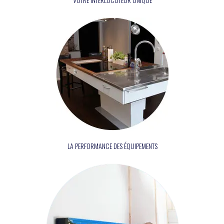
Établissements de santé
Pharmacies
Hôtellerie/ Restauration
Commerces
Bureaux
Campings/ tourisme
Écoles/ Crèches
Architectes et prescripteu
LA PERFORMANCE DES ÉQUIPEMENTS