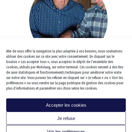
Salle de bains PMR
Douche PMR
Salle de bains Sénior
Douche Sénior
Barres d’appui
Douche à l’italienne PMR
Aménagement de tout le domic
Douche à l’italienne sénior
Douche Siège PMR
Cuisine
Douche Siège Sénior
Lavabo et vasque PMR
Afin de vous offrir la navigation la plus adaptée à vos besoins, nous souhaitons
Cuisine PMR
Escalier Déplacement
Lavabo et vasque Sénior
Baignoire combinée PMR
utiliser des cookies sur ce site avec votre consentement. En cliquant sur le
Monte escalier
bouton « Les accepter tous », vous acceptez le dépôt de l’ensemble des
Portes et fenêtres
kitchenette PMR
Baignoire combinée sénior
WC PMR
LES CONSEILS DE L'ERGOTHÉRAPEUTE
cookies, utilisés par Mobilaug, sur votre terminal. Ces cookies servent à des fins
Dressing & Rangements
Lève personne
Électroménager et accesso
de suivi statistiques et fonctionnements techniques pour améliorer votre visite
WC Rehaussé
sur notre site. Vous pouvez les refuser en cliquant sur « Je refuse » ou « Voir les
Salon/séjour
Rampe d’accès
préférences » ou vous rendre sur la page politique de gestion des cookies pour
plus d’informations et paramétrer vos choix selon les cookies.
Chambre
Sécurisation des escaliers
Bureau
Protection des murs
Accepter les cookies
Cave/cellier/établi
Je refuse
Garage stationnement
Extérieur
Voir les préférences