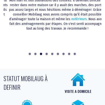
Il devenait difficile de
J’ai contacté Mobilaug alors que mon mari éta
Bureaux
des marches, des portes
nous devions aménager la salle de bain pour
Campings/ tourisme
 à déménager. Grâce au
nous. Le responsable à été réactif pour
éta
 qu’il était possible
définir les dates de travaux. Tout a été réalis
Écoles/ Crèches
extérieurs
. Nous avons
retour à domicile à été moins compliqué
'est senti accompagnés
aménagements.
Architectes et prescripteu
recommande !
STATUT MOBILAUG À
DEFINIR
VISITE A DOMICILE