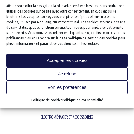
Afin de vous offrir la navigation la plus adaptée à vos besoins, nous souhaitons
Cuisine PMR
Escalier Déplacement
Lavabo et vasque Sénior
Baignoire combinée PMR
utiliser des cookies sur ce site avec votre consentement. En cliquant sur le
Monte escalier
bouton « Les accepter tous », vous acceptez le dépôt de l’ensemble des
Portes et fenêtres
kitchenette PMR
Baignoire combinée sénior
WC PMR
cookies, utilisés par Mobilaug, sur votre terminal. Ces cookies servent à des fins
Dressing & Rangements
Lève personne
Électroménager et accesso
de suivi statistiques et fonctionnements techniques pour améliorer votre visite
KITCHENETTE PMR
WC Rehaussé
sur notre site. Vous pouvez les refuser en cliquant sur « Je refuse » ou « Voir les
Salon/séjour
Rampe d’accès
préférences » ou vous rendre sur la page politique de gestion des cookies pour
plus d’informations et paramétrer vos choix selon les cookies.
Chambre
Sécurisation des escaliers
Bureau
Protection des murs
Accepter les cookies
Cave/cellier/établi
Je refuse
Garage stationnement
Extérieur
Voir les préférences
Extension
Politique de cookies
Politique de confidentialité
Électricité et Domotique
Revêtements de sols
ÉLECTROMÉNAGER ET ACCESSOIRES
Votre projet clef en main
Les 5 étapes de votre proj
Qui sommes nous